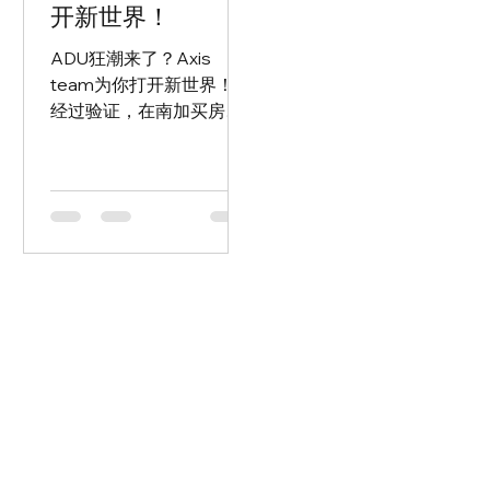
开新世界！
ADU狂潮来了？Axis
team为你打开新世界！
经过验证，在南加买房建
ADU，每月租金带来超高
现金流！ ADU的出现和发
展 附属住宅单元 (ADU) 是
加州缓解住房短缺的一种
创新、经济且有效的选
择。 近年来，加州住房供
应严重不足，导致房价飙
升，房源紧缺，许多人不
得不远离...