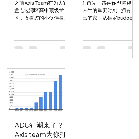
攻略！
之前Axis Team有为大家
1. 首先，恭喜你即将迎来
盘点过湾区高中顶级学
人生的重要时刻 - 拥有自
区，没看过的小伙伴看这
己的家！从确定budget
篇👇 干货！超详细湾区高
成功下offer，你已经走过
中公校学区划分来啦！
了漫长的购房之路。如
Axis Investment，公众
今，各项手续即将完成，
号：Axis Investment 干
已经几乎站在了买房终点
货！超详细湾区高中公校
线上！ 2 但是，在正式交
学区划分来啦！...
接之前，还有最后一个重
要环节不容忽视 - 那就是
Final...
ADU狂潮来了？
Axis team为你打