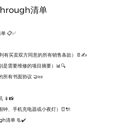
-Through清单
清单 📋✅
r（列有买卖双方同意的所有销售条款）📄✍️
是需要维修的项目摘要）📊🔍
所有书面协议 🤝📜
📱📸
闹钟、手机充电器或小夜灯）⏰🔌
ugh清单 📃✔️