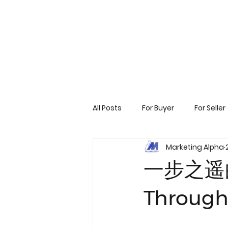
All Posts
For Buyer
For Seller
Marketing Alpha
一步之遥的新
Throu