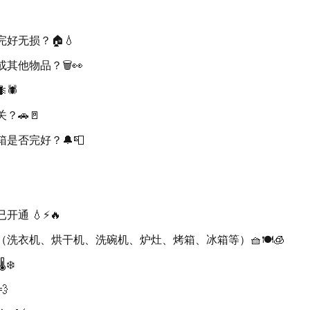
好无损？🏠💧
他物品？🗑️👀
🕷️
？🚗🚪
是否完好？🔔📮
通 💧⚡🔥
洗衣机、烘干机、洗碗机、炉灶、烤箱、冰箱等）🧺🍽️🧊
❄️
💨