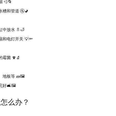
💨🌀
槽和管道 🚰🚽
中放水 🚿🛁
和电灯开关 💡🔦
菌 🍄🔬
板等 🧱🖼️
🛋️🖼️
题怎么办？