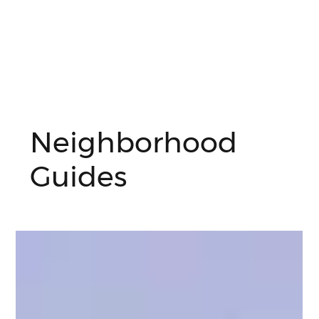
Neighborhood
Guides