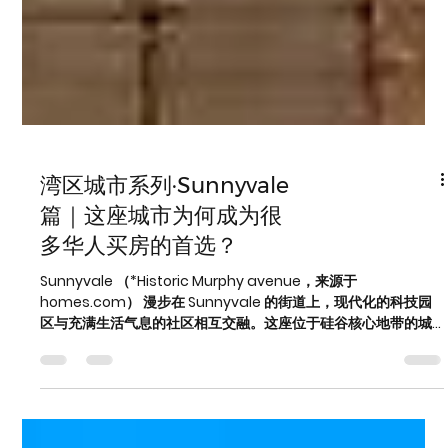
湾区城市系列·Sunnyvale
篇｜这座城市为何成为很