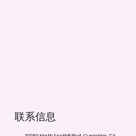
联系信息
10050 North Foothill Blvd, Cupertino, CA