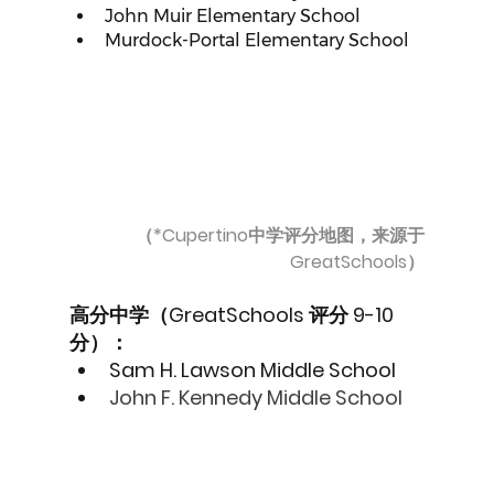
John Muir Elementary School
Murdock-Portal Elementary School
（*Cupertino中学评分地图，来源于
GreatSchools）
高分中学（GreatSchools 评分 9-10 
分）：
Sam H. Lawson Middle School
John F. Kennedy Middle School