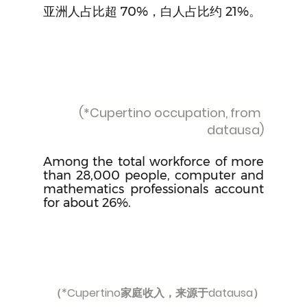
亚洲人占比超 70%，白人占比约 21%。
(*Cupertino occupation, from 
datausa)
Among the total workforce of more 
than 28,000 people, computer and 
mathematics professionals account 
for about 26%.
（*Cupertino家庭收入，来源于datausa）