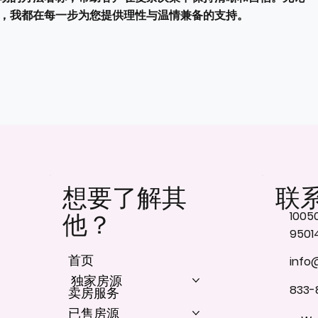
，我都在每一步为您提供理性与温情兼备的支持。
想要了解其
联
10050
他？
9501
首页
info
独家房源
833-
卖房服务
已售房源