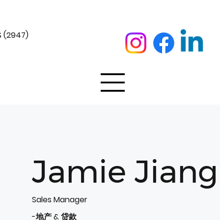
 (2947)
Jamie Jiang
Sales Manager
-地产 & 贷款