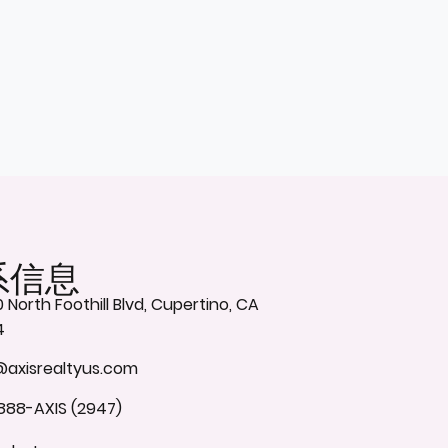
系信息
 North Foothill Blvd, Cupertino, CA
4
@axisrealtyus.com
888-AXIS (2947)